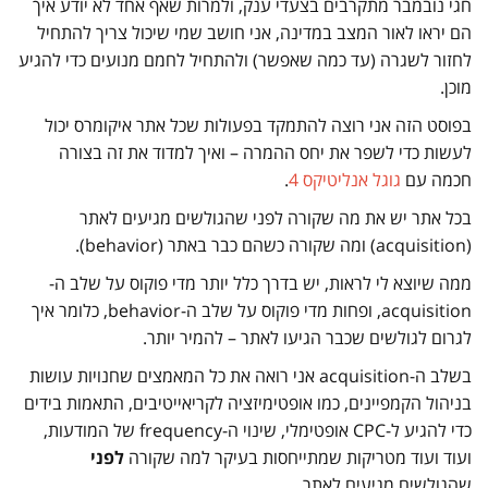
חגי נובמבר מתקרבים בצעדי ענק, ולמרות שאף אחד לא יודע איך
הם יראו לאור המצב במדינה, אני חושב שמי שיכול צריך להתחיל
לחזור לשגרה (עד כמה שאפשר) ולהתחיל לחמם מנועים כדי להגיע
מוכן.
בפוסט הזה אני רוצה להתמקד בפעולות שכל אתר איקומרס יכול
לעשות כדי לשפר את יחס ההמרה – ואיך למדוד את זה בצורה
חכמה עם
גוגל אנליטיקס 4
.
בכל אתר יש את מה שקורה לפני שהגולשים מגיעים לאתר
(acquisition) ומה שקורה כשהם כבר באתר (behavior).
ממה שיוצא לי לראות, יש בדרך כלל יותר מדי פוקוס על שלב ה-
acquisition, ופחות מדי פוקוס על שלב ה-behavior, כלומר איך
לגרום לגולשים שכבר הגיעו לאתר – להמיר יותר.
בשלב ה-acquisition אני רואה את כל המאמצים שחנויות עושות
בניהול הקמפיינים, כמו אופטימיזציה לקריאייטיבים, התאמות בידים
כדי להגיע ל-CPC אופטימלי, שינוי ה-frequency של המודעות,
ועוד ועוד מטריקות שמתייחסות בעיקר למה שקורה
לפני
שהגולשים מגיעים לאתר.