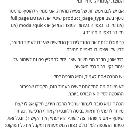
המוצר, קטגוריה, מחיר וכו׳
אם יש לכם אפשרות של צפייה מהירה, אני ממליץ להוסיף פרמטר
נוסף בשם product_page_type שיכיל את הערכים full page
(אם מדובר בצפייה בעמוד המוצר המלא) או modal/quick (אם
מדובר בצפייה מהירה).
כך תוכלו לנתח את ההבדלים בין הגולשים שעברו לעמוד המוצר,
לבין אלו שצפו בו בצפייה מהירה.
בכל אופן, הדבר הכי חשוב שאני יכול להמליץ פה זה לשמור על
עמוד נקי וברור ככל האפשר.
יש מטרה אחת לעמוד, והיא הוספה לסל.
לא משנה מה החלטתם לשים בעמוד הזה, הקפידו שכפתור
ההוספה לסל הוא הבולט ביותר.
הנה דוגמא טובה לעמוד שמכיל הרבה מידע, חלקו אפילו קצת
מיותר לדעתי (הוראות כביסה רלוונטי רק אחרי הרכישה. כפתור
שיתוף – אם מישהו רוצה לשתף הוא יעתיק את הקישור), ובכל זאת
כפתור ההוספה לסל בולט בצורה משמעותית ומקבל את כל הפוקוס: