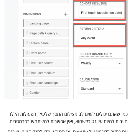
כמו שאתם יכולים לשים לב מצילום המסך שלעיל, הפעולות הללו
חייבות להיות איוונט כלשהוא, ואין אפשרות להשתמש בפרמטרים.
אם נחזור לדוגמא של Spotify, אז הם לא יוכלו להגדיר שמי שיכנס