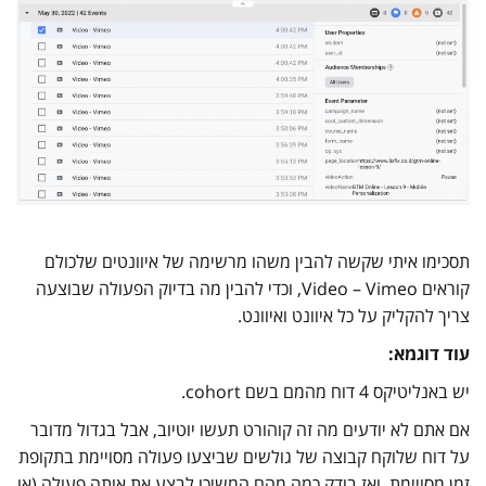
תסכימו איתי שקשה להבין משהו מרשימה של איוונטים שלכולם
קוראים Video – Vimeo, וכדי להבין מה בדיוק הפעולה שבוצעה
צריך להקליק על כל איוונט ואיוונט.
עוד דוגמא:
יש באנליטיקס 4 דוח מהמם בשם cohort.
אם אתם לא יודעים מה זה קוהורט תעשו יוטיוב, אבל בגדול מדובר
על דוח שלוקח קבוצה של גולשים שביצעו פעולה מסויימת בתקופת
זמן מסויימת, ואז בודק כמה מהם המשיכו לבצע את אותה פעולה (או