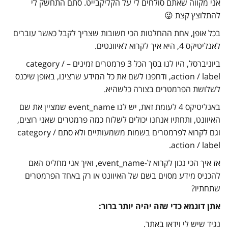
אני מקווה שאתם סולחים לי על הקליקבייט. סתם התחשק לי
להתלוצץ קצת 😜
בכל אופן, אחת ההחלטות הכי חשובות שצריך לקבל כאשר עוברים
לאנליטיקס 4, היא איך לקרוא לאיוונטים.
ביוניברסל, היו לנו בסך הכל 3 פרמטרים זמינים – category /
action / label, ודחפנו לשם את כל המידע שרצינו, באופן שיכנס
לשלושת הפרמטרים בצורה כלשהיא.
באנליטיקס 4 לעומת זאת, יש לנו event_name שמציין את שם
האיוונט, ותחתיו אנחנו יכולים לשלוח כמה פרמטרים שאני רוצים,
וגם לקרוא לפרמטרים בשמות משמעותיים ולא סתם category /
action / label.
אז איך הכי נכון לקרוא ל-event_name, ואיך אני מחליט האם
להכניס מידע מסוים בשם של האיוונט או רק באחד הפרמטרים
שתחתיו?
אתן דוגמא כדי שזה יהיה יותר ברור:
נגיד שיש לי וידאו באתר.