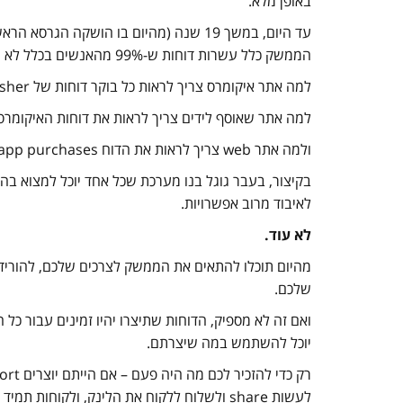
באופן מלא.
עד היום, במשך 19 שנה (מהיום בו הושקה ה
הממשק כלל עשרות דוחות ש-99% מהאנשים בכלל לא השתמשו בהם.
למה אתר איקומרס צריך לראות כל בוקר דוחות של Publisher?
למה אתר שאוסף לידים צריך לראות את דוחות האיקומרס
ולמה אתר web צריך לראות את הדוח In-app purchases?
בקיצור, בעבר גוגל בנו מערכת שכל אחד יוכל למצוא ב
לאיבוד מרוב אפשרויות.
לא עוד.
מהיום תוכלו להתאים את הממשק לצרכים שלכם, להוריד 
שלכם.
ואם זה לא מספיק, הדוחות שתיצרו יהיו זמינים עבור כל
יוכל להשתמש במה שיצרתם.
לעשות share ולשלוח ללקוח את הלינק, ולקוחות תמיד היו מסתבכים עם זה…