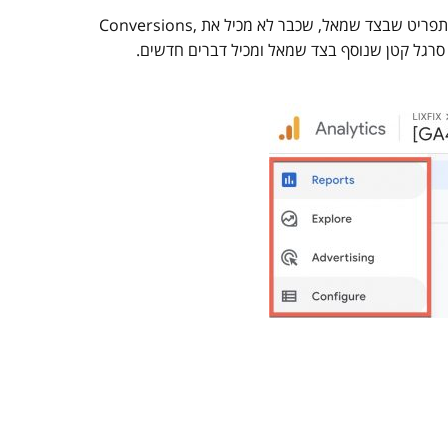
חדי העין שביניכם בוודאי יבחינו שעיקר השינוי מגיע מהתפריט שבצד שמאל, שכבר לא מכיל את Conversions,