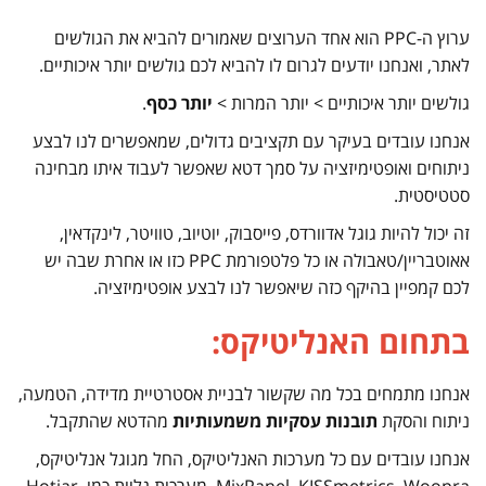
ערוץ ה-PPC הוא אחד הערוצים שאמורים להביא את הגולשים
לאתר, ואנחנו יודעים לגרום לו להביא לכם גולשים יותר איכותיים.
גולשים יותר איכותיים > יותר המרות >
יותר כסף
.
אנחנו עובדים בעיקר עם תקציבים גדולים, שמאפשרים לנו לבצע
ניתוחים ואופטימיזציה על סמך דטא שאפשר לעבוד איתו מבחינה
סטטיסטית.
זה יכול להיות גוגל אדוורדס, פייסבוק, יוטיוב, טוויטר, לינקדאין,
אאוטבריין/טאבולה או כל פלטפורמת PPC כזו או אחרת שבה יש
לכם קמפיין בהיקף כזה שיאפשר לנו לבצע אופטימיזציה.
בתחום האנליטיקס:
אנחנו מתמחים בכל מה שקשור לבניית אסטרטיית מדידה, הטמעה,
ניתוח והסקת
תובנות עסקיות משמעותיות
מהדטא שהתקבל.
אנחנו עובדים עם כל מערכות האנליטיקס, החל מגוגל אנליטיקס,
MixPanel, KISSmetrics, Woopra, מערכות נלוות כמו Hotjar,