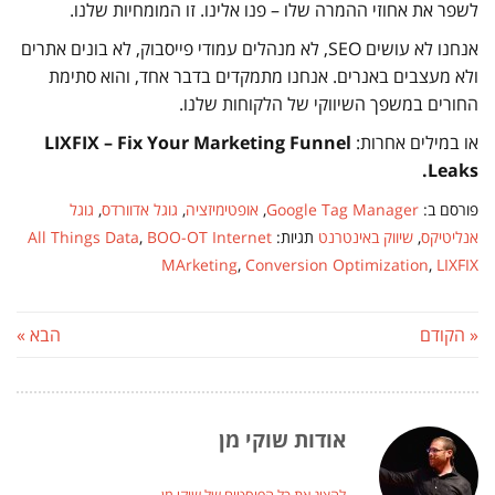
לשפר את אחוזי ההמרה שלו – פנו אלינו. זו המומחיות שלנו.
אנחנו לא עושים SEO, לא מנהלים עמודי פייסבוק, לא בונים אתרים
ולא מעצבים באנרים. אנחנו מתמקדים בדבר אחד, והוא סתימת
החורים במשפך השיווקי של הלקוחות שלנו.
או במילים אחרות:
LIXFIX – Fix Your Marketing Funnel
Leaks.
פורסם ב:
Google Tag Manager
,
אופטימיזציה
,
גוגל אדוורדס
,
גוגל
אנליטיקס
,
שיווק באינטרנט
תגיות:
BOO-OT Internet
,
All Things Data
MArketing
,
Conversion Optimization
,
LIXFIX
« הקודם
הבא »
אודות שוקי מן
להציג את כל הפוסטים של שוקי מן