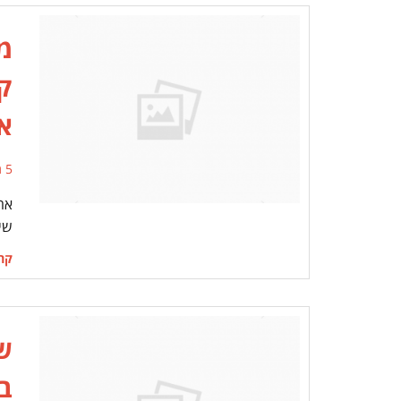
מד
קמ
אנ
5 תגובות
אה
שי
קרא
ש
ב