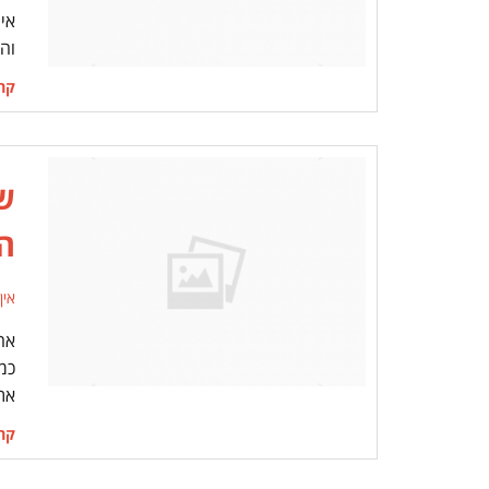
אי
וה
קרא
שי
הא
אין
אח
כמ
את
קרא