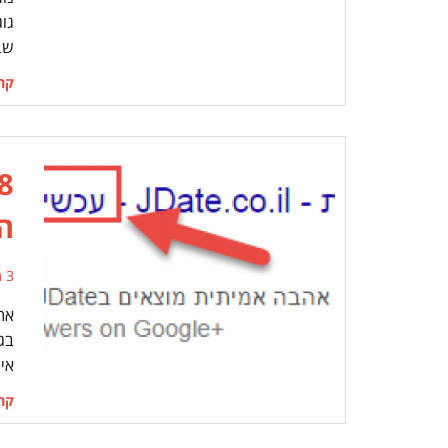
גוג
שב
קרא
ה
3 תגובות
את
בג
אי
קרא