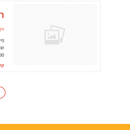
רו
אין
פי
שמ
ספ
קרא
1