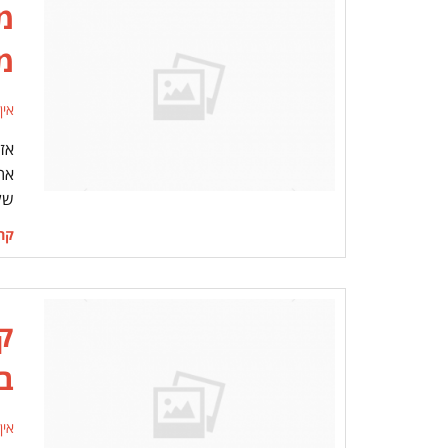
מ
מ
אין
אז
את
של
קרא
ק
ב
אין