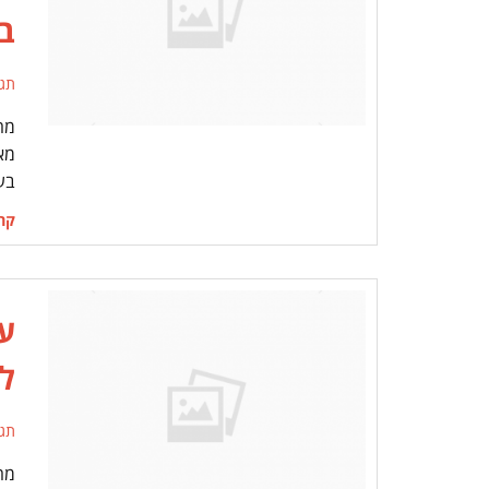
ב
תג
מח
מא
בע
קרא
ע
ל
תג