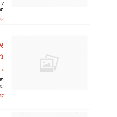
מה
קרא
א
מ
2 תגובות
טו
עסק
קרא