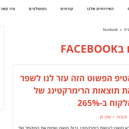
השירותים שלנו
קורסים
המומלצים
צרו קשר
בית
»
facebook
 ב
FACEBOOK
טיפ הפשוט הזה עזר לנו לשפר
ת תוצאות הרימרקטינג של
קוח ב-265%
ת
שוקי מן
רא פשוט לעשות רימרקטינג נכון? פשוט שמים את הפיקסל של