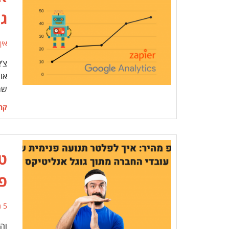
גו
אין
צ’
או
שמ
קרא
ט
פ
5 תגובות
וה