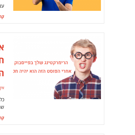
עצ
קרא
אי
חכ
הצ
אין
כל 
שהו
קרא