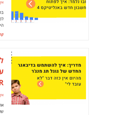
אין
בח
הי
קרא
ל
R
אין
את
שא