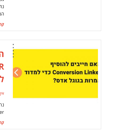
המש
קרא
ה
ל
אין
נר
Linker
קרא