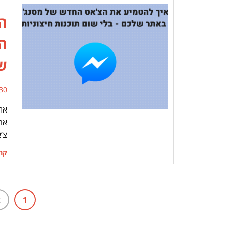
ה
ה
ש
30 תגובו
את
אח
צ’
קרא
2
1