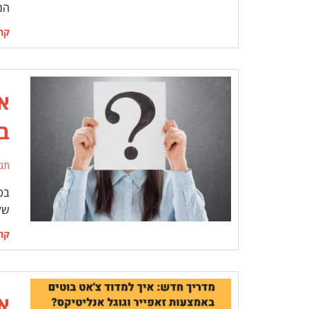
המ
קרא
ב
תג
של
קרא
א