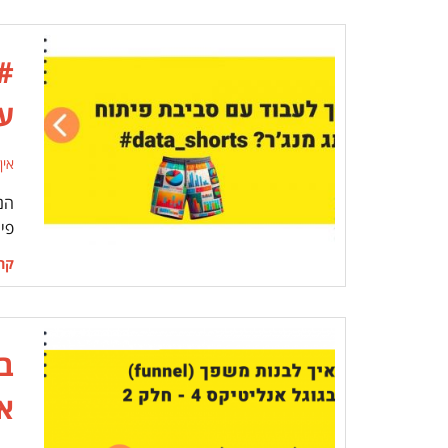
ע
אין
הנ
פי
קרא
ב
אנל