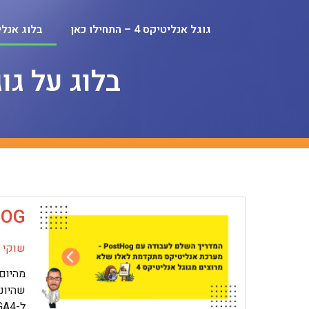
גוגל אנליטיקס 4 – התחילו כאן
בלוג אנלי
בלוג על גו
POSTHOG
שוקי מ
שהיונ
ל-GA4. האמת? צודקים. זה שהתרגלנו לעבוד עם