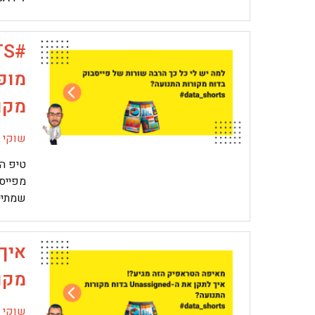
מופ
מקו
שוקי מ
טיפ ה
שמתיי
מקורו
שוקי מ