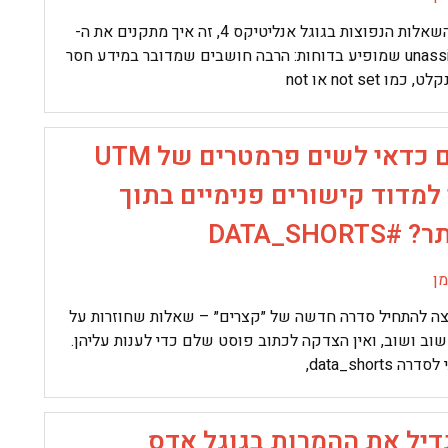
אחת השאלות הנפוצות בגוגל אנליטיקס 4, זה איך מתקנים את ה-
unassigned שמופיע בדוחות: הרבה חושבים שמדובר במידע חסר
כמו not set או not
האם כדאי לשים פרמטרים של UTM
למדוד קישורים פנימיים בתוך
DATA_SHORTS
ן
וצה להתחיל סדרה חדשה של ״קצרים״ – שאלות שחוזרות על
וב ושוב, ואין הצדקה לכתוב פוסט שלם כדי לענות עליהן.
ה data_shorts,
דיל את ההמרות בגוגל אדס