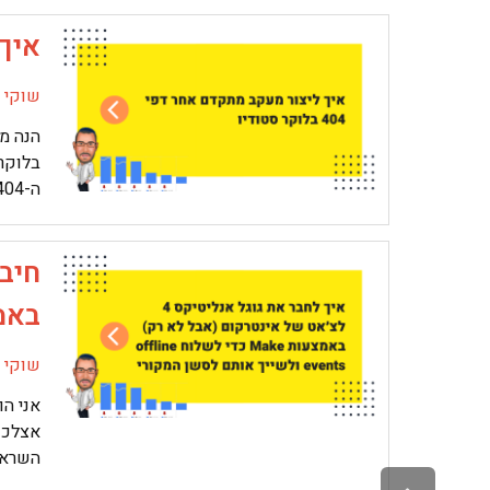
איך 
שוקי מ
בלוקר
ה-404 הפופולארים
חיב
באמצעות KE
שוקי מ
אני הו
אצלכם
השראה