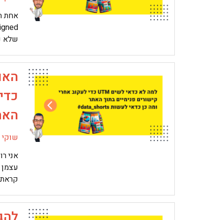
שלא נקלט, 
כדי 
האתר? #
שוקי מ
אני ר
עצמן ש
קראתי לסדר
להג