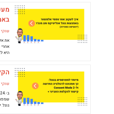
מעק
באמצ
שוקי מ
את אלמ
אחרי 
היא לא
הקלטת ו
שוקי מ
גוגל. 