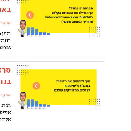
באמצעות N
שוקי מ
בזמן ה
בגוגל
onversions
סרט
בגוגל 
שוקי מ
בסרטון
אליהם